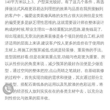
140平方米以上.3、户型采光较好。有了这几个条件，再选
择做法式风格更容易达到理想的效果与品质在我所接触到
的客户中，偏爱这类装修风格的女性占很大比例但是女性
的偏受更多是缺乏理性思维的,这就需要设计师在整体设计
构成的时候,帮业主理出一条轻重配比的思路,避免钱花了,
却出现凌乱无章法的效果装修是各个项目的组合工程,从经
济适用的层面上来讲,建议客户投人更多的造价在于使用的
主材上.将施工的预算减低,也就是轻装修、重装饰的手法。
造型固然好看,但是在家装重点里,功能与色彩更为重要。所
以从性价比的角度来说，减少预算的最好办法便是少做造
型，通过空间的整体把控,点山亮睛之笔就好。在基础装修
的过程中，首先实现功能的需求和便捷，其次通过部分立
面造型、搭配石膏线条的运用以及乳胶漆的色彩运用，将
更多的经济投人放到实实在在的各类主材中去，以充分达
到性价比与效果的双丰收。