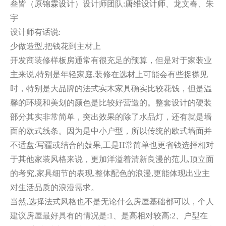
叁皆（原
锦霖设计
）设计师团队:
唐维设计师
、龙文春、朱
宇
设计师有话说:
少做造型,把钱花到主材上
开发商装修样板房通常有很充足的预算，但是对于家装业
主来说,特别是年轻家庭,装修在选材上可能会有些捉襟见
时，特别是大品牌的法式实木家具确实比较花钱，但是温
馨的环境和美划的颜色是比较好营造的。整套设计的硬装
部分其实非常简单，突出效果的除了水品灯，还有就是墙
面的欧式线条。因为是中小户型，所以传统的欧式墙面并
不适盘:写疆或结合的妓果,工是H常简单也更省钱选择相对
于其他家装风格来说，更加洋溢着清新良漫的范儿,顶立面
的考究,家具细节的表现,整体配色的浪漫,更能体现出业主
对生活品质的浪漫需求。
当然,选择法式风格也不是无论什么房屋基础都可以，个人
建议房屋最好具有的情况是:1、是高相对较高:2、户型在