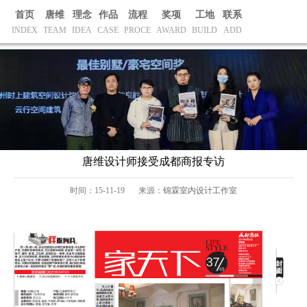
首页
唐维
理念
作品
流程
奖项
工地
联系
INDEX
TEAM
IDEA
CASE
PROCE
AWARD
BUILD
ADD
港式风格
公装案例
人文风格
西班牙风格
混
现代风格
法式风格
新古典风格
主页
>
获奖证书
>
唐维设计师接受成都商报专访
时间：15-11-19
来源：
锦霖室内设计工作室